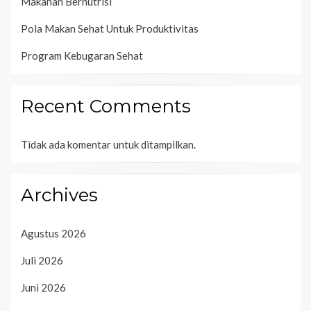
Makanan Bernutrisi
Pola Makan Sehat Untuk Produktivitas
Program Kebugaran Sehat
Recent Comments
Tidak ada komentar untuk ditampilkan.
Archives
Agustus 2026
Juli 2026
Juni 2026