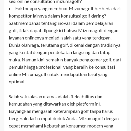
sesi online consultation mizumagolf?
Faktor apa yang membuat Mizumagolf berbeda dari
kompetitor lainnya dalam konsultasi golf daring?
Saat membahas tentang inovasi dalam pembelajaran
golf, tidak dapat dipungkiri bahwa Mizumagolf dengan
layanan onlinenya menjadi salah satu yang terdepan.
Dunia olahraga, terutama golf, dikenal dengan tradisinya
yang kental dengan pendekatan langsung dan tatap
muka. Namun kini, semakin banyak penggemar golf, dari
pemula hingga profesional, yang beralih ke konsultasi
online Mizumagolf untuk mendapatkan hasil yang
optimal.
Salah satu alasan utama adalah fleksibilitas dan
kemudahan yang ditawarkan oleh platform ini.
Bayangkan mengasah keterampilan golf tanpa harus
bergerak dari tempat duduk Anda. Mizumagolf dengan
cepat memahami kebutuhan konsumen modern yang