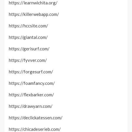
https://learnwichita.org/
https://killerwebapp.com/
https://hccsite.com/
https://giantal.com/
https://gerisurf.com/
https://fyvver.com/
https://forgesurf.com/
https://foamfancy.com/
https://flexbarker.com/
https://drawyarn.com/
https://declickatessen.com/
https://chicadeserieb.com/