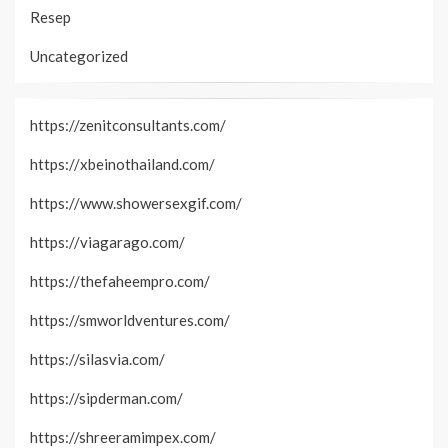
Resep
Uncategorized
https://zenitconsultants.com/
https://xbeinothailand.com/
https://www.showersexgif.com/
https://viagarago.com/
https://thefaheempro.com/
https://smworldventures.com/
https://silasvia.com/
https://sipderman.com/
https://shreeramimpex.com/