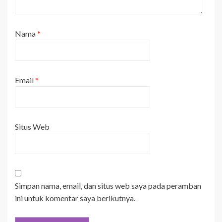
Nama
*
Email
*
Situs Web
Simpan nama, email, dan situs web saya pada peramban
ini untuk komentar saya berikutnya.