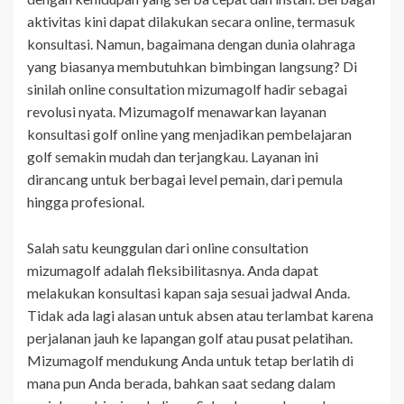
aktivitas kini dapat dilakukan secara online, termasuk
konsultasi. Namun, bagaimana dengan dunia olahraga
yang biasanya membutuhkan bimbingan langsung? Di
sinilah online consultation mizumagolf hadir sebagai
revolusi nyata. Mizumagolf menawarkan layanan
konsultasi golf online yang menjadikan pembelajaran
golf semakin mudah dan terjangkau. Layanan ini
dirancang untuk berbagai level pemain, dari pemula
hingga profesional.
Salah satu keunggulan dari online consultation
mizumagolf adalah fleksibilitasnya. Anda dapat
melakukan konsultasi kapan saja sesuai jadwal Anda.
Tidak ada lagi alasan untuk absen atau terlambat karena
perjalanan jauh ke lapangan golf atau pusat pelatihan.
Mizumagolf mendukung Anda untuk tetap berlatih di
mana pun Anda berada, bahkan saat sedang dalam