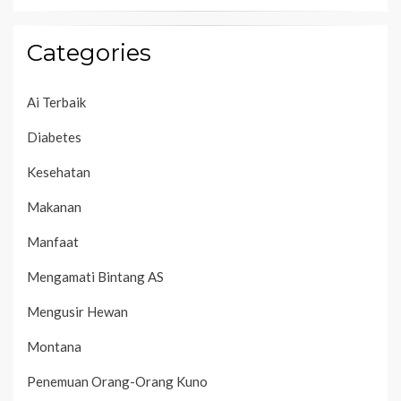
Categories
Ai Terbaik
Diabetes
Kesehatan
Makanan
Manfaat
Mengamati Bintang AS
Mengusir Hewan
Montana
Penemuan Orang-Orang Kuno