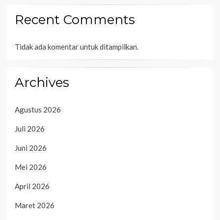
Recent Comments
Tidak ada komentar untuk ditampilkan.
Archives
Agustus 2026
Juli 2026
Juni 2026
Mei 2026
April 2026
Maret 2026