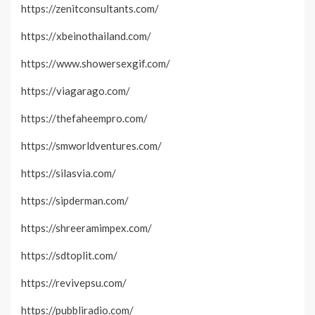
https://zenitconsultants.com/
https://xbeinothailand.com/
https://www.showersexgif.com/
https://viagarago.com/
https://thefaheempro.com/
https://smworldventures.com/
https://silasvia.com/
https://sipderman.com/
https://shreeramimpex.com/
https://sdtoplit.com/
https://revivepsu.com/
https://pubbliradio.com/