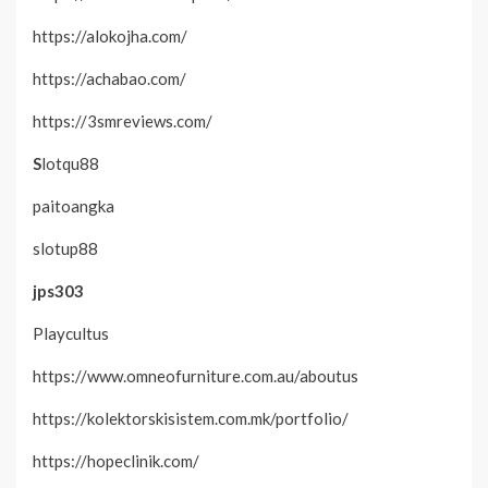
https://alokojha.com/
https://achabao.com/
https://3smreviews.com/
S
lotqu88
paitoangka
slotup88
jps303
Playcultus
https://www.omneofurniture.com.au/aboutus
https://kolektorskisistem.com.mk/portfolio/
https://hopeclinik.com/