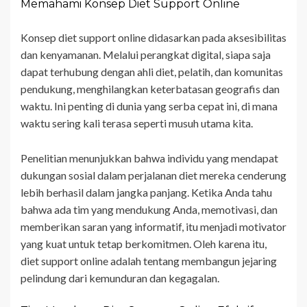
Memahami Konsep Diet Support Online
Konsep diet support online didasarkan pada aksesibilitas
dan kenyamanan. Melalui perangkat digital, siapa saja
dapat terhubung dengan ahli diet, pelatih, dan komunitas
pendukung, menghilangkan keterbatasan geografis dan
waktu. Ini penting di dunia yang serba cepat ini, di mana
waktu sering kali terasa seperti musuh utama kita.
Penelitian menunjukkan bahwa individu yang mendapat
dukungan sosial dalam perjalanan diet mereka cenderung
lebih berhasil dalam jangka panjang. Ketika Anda tahu
bahwa ada tim yang mendukung Anda, memotivasi, dan
memberikan saran yang informatif, itu menjadi motivator
yang kuat untuk tetap berkomitmen. Oleh karena itu,
diet support online adalah tentang membangun jejaring
pelindung dari kemunduran dan kegagalan.