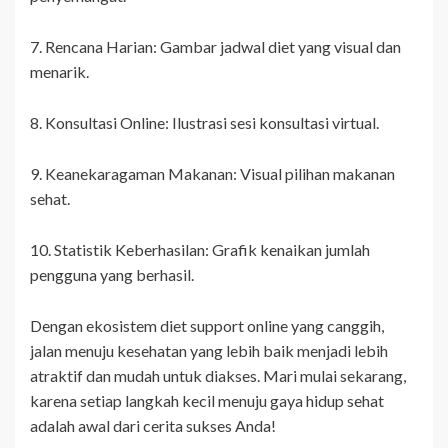
7. Rencana Harian: Gambar jadwal diet yang visual dan
menarik.
8. Konsultasi Online: Ilustrasi sesi konsultasi virtual.
9. Keanekaragaman Makanan: Visual pilihan makanan
sehat.
10. Statistik Keberhasilan: Grafik kenaikan jumlah
pengguna yang berhasil.
Dengan ekosistem diet support online yang canggih,
jalan menuju kesehatan yang lebih baik menjadi lebih
atraktif dan mudah untuk diakses. Mari mulai sekarang,
karena setiap langkah kecil menuju gaya hidup sehat
adalah awal dari cerita sukses Anda!