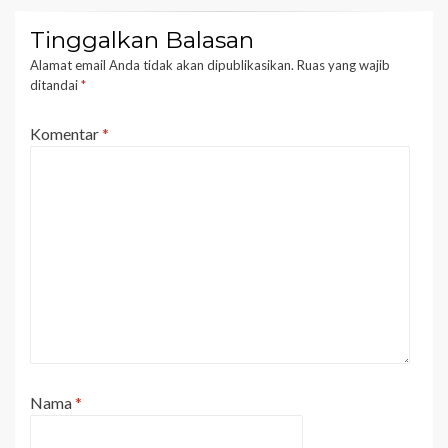
Tinggalkan Balasan
Alamat email Anda tidak akan dipublikasikan.
Ruas yang wajib
ditandai
*
Komentar
*
Nama
*