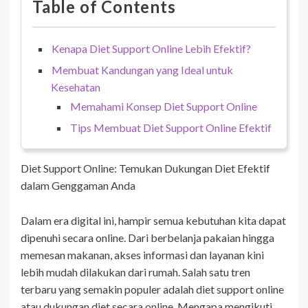
Table of Contents
Kenapa Diet Support Online Lebih Efektif?
Membuat Kandungan yang Ideal untuk
Kesehatan
Memahami Konsep Diet Support Online
Tips Membuat Diet Support Online Efektif
Diet Support Online: Temukan Dukungan Diet Efektif
dalam Genggaman Anda
Dalam era digital ini, hampir semua kebutuhan kita dapat
dipenuhi secara online. Dari berbelanja pakaian hingga
memesan makanan, akses informasi dan layanan kini
lebih mudah dilakukan dari rumah. Salah satu tren
terbaru yang semakin populer adalah diet support online
atau dukungan diet secara online. Mengapa mengikuti