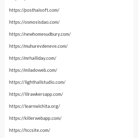
https://posthaisoft.com/
https://osmosisdao.com/
https://newhomesudbury.com/
https://muhurevdeneve.com/
https://mrhalliday.com/
https://miladoweb.com/
https://lighthallstudio.com/
https://lilrawkersapp.com/
https://learnwichita.org/
https://killerwebapp.com/
https://hccsite.com/