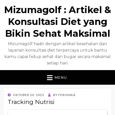
Mizumagolf : Artikel &
Konsultasi Diet yang
Bikin Sehat Maksimal
Mizumagolf hadir dengan artikel kesehatan dan
layanan konsultasi diet terpercaya untuk bantu
kamu capai hidup sehat dan bugar secara maksimal
setiap hari.
MENU
POSTED
OKTOBER 20, 2025
BY
FERONIKA
ON
Tracking Nutrisi