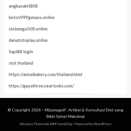
angkasakti808
beton999jpmaxx.online
slotmega508.online
danatotoplay.online
Sapi88 login
slot thailand
https://annaibakery.com/thailand.html
https://gayathree.nearlooks.com/
© Copyright 2026 –
Mizumagolf : Artikel & Konsultasi Diet yang
Bikin Sehat Maksimal
Wisteria Theme by
WPFriendship
⋅
Powered by
WordPress