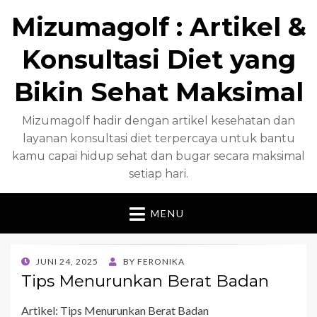
Mizumagolf : Artikel &
Konsultasi Diet yang
Bikin Sehat Maksimal
Mizumagolf hadir dengan artikel kesehatan dan
layanan konsultasi diet terpercaya untuk bantu
kamu capai hidup sehat dan bugar secara maksimal
setiap hari.
MENU
POSTED
JUNI 24, 2025
BY
FERONIKA
ON
Tips Menurunkan Berat Badan
Artikel: Tips Menurunkan Berat Badan