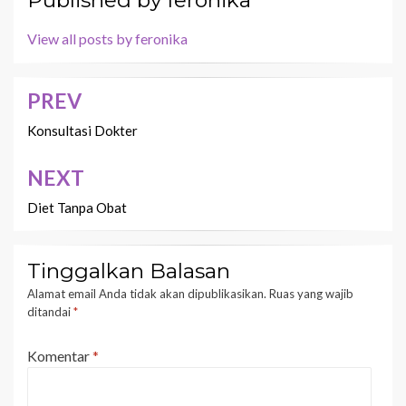
Published by
feronika
View all posts by feronika
PREV
Navigasi
pos
Konsultasi Dokter
NEXT
Diet Tanpa Obat
Tinggalkan Balasan
Alamat email Anda tidak akan dipublikasikan.
Ruas yang wajib
ditandai
*
Komentar
*