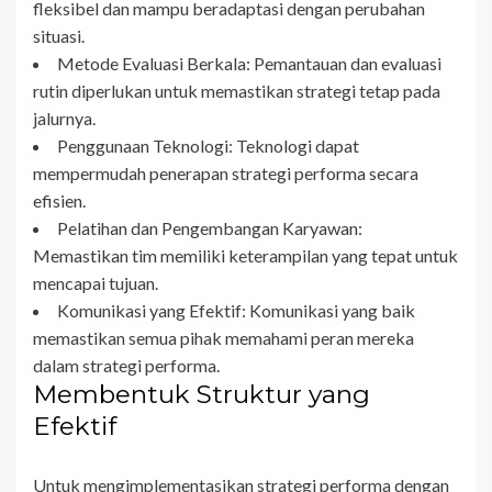
fleksibel dan mampu beradaptasi dengan perubahan
situasi.
Metode Evaluasi Berkala: Pemantauan dan evaluasi
rutin diperlukan untuk memastikan strategi tetap pada
jalurnya.
Penggunaan Teknologi: Teknologi dapat
mempermudah penerapan strategi performa secara
efisien.
Pelatihan dan Pengembangan Karyawan:
Memastikan tim memiliki keterampilan yang tepat untuk
mencapai tujuan.
Komunikasi yang Efektif: Komunikasi yang baik
memastikan semua pihak memahami peran mereka
dalam strategi performa.
Membentuk Struktur yang
Efektif
Untuk mengimplementasikan strategi performa dengan