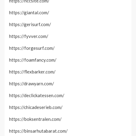
https://hccsite.com/
https://giantal.com/
https://gerisurf.com/
https://fyvver.com/
https://forgesurf.com/
https://foamfancy.com/
https://flexbarker.com/
https://drawyarn.com/
https://declickatessen.com/
https://chicadeserieb.com/
https://boksentralen.com/
https://binsarhutabarat.com/