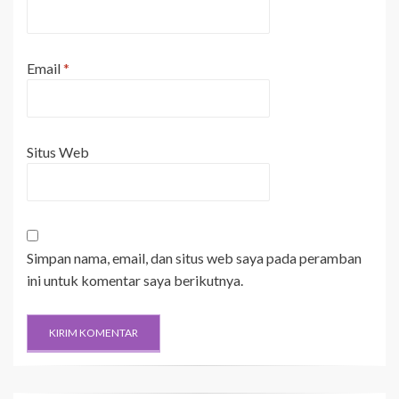
Email
*
Situs Web
Simpan nama, email, dan situs web saya pada peramban
ini untuk komentar saya berikutnya.