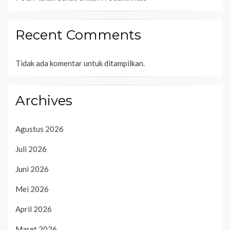
Recent Comments
Tidak ada komentar untuk ditampilkan.
Archives
Agustus 2026
Juli 2026
Juni 2026
Mei 2026
April 2026
Maret 2026