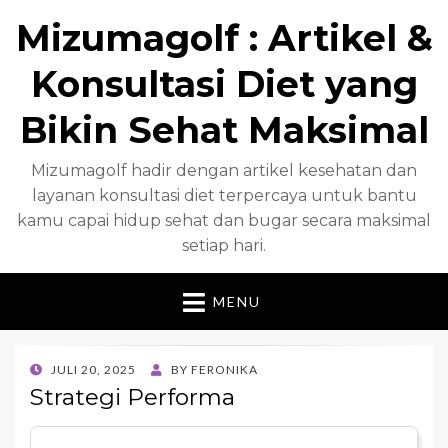
Mizumagolf : Artikel &
Konsultasi Diet yang
Bikin Sehat Maksimal
Mizumagolf hadir dengan artikel kesehatan dan
layanan konsultasi diet terpercaya untuk bantu
kamu capai hidup sehat dan bugar secara maksimal
setiap hari.
MENU
POSTED
JULI 20, 2025
BY
FERONIKA
ON
Strategi Performa