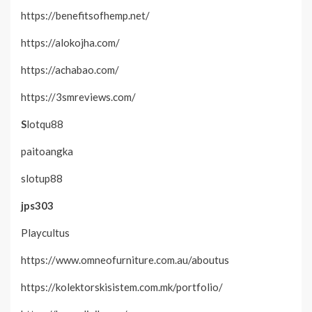
https://benefitsofhemp.net/
https://alokojha.com/
https://achabao.com/
https://3smreviews.com/
S
lotqu88
paitoangka
slotup88
jps303
Playcultus
https://www.omneofurniture.com.au/aboutus
https://kolektorskisistem.com.mk/portfolio/