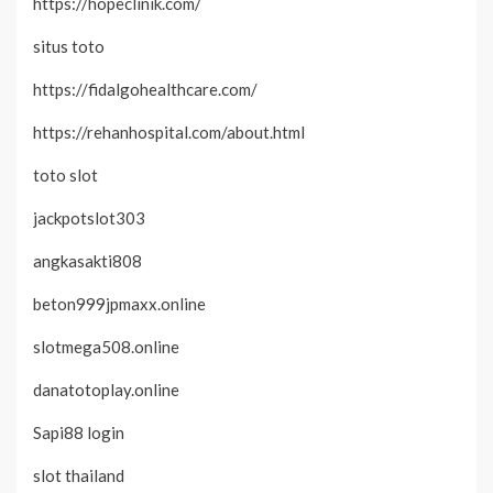
https://hopeclinik.com/
situs toto
https://fidalgohealthcare.com/
https://rehanhospital.com/about.html
toto slot
jackpotslot303
angkasakti808
beton999jpmaxx.online
slotmega508.online
danatotoplay.online
Sapi88 login
slot thailand