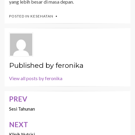
yang lebih besar di masa depan.
POSTED IN
KESEHATAN
Published by
feronika
View all posts by feronika
PREV
Navigasi
pos
Sesi Tahunan
NEXT
Klinik Nutrisi