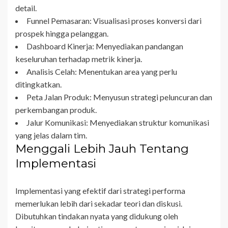
detail.
Funnel Pemasaran: Visualisasi proses konversi dari
prospek hingga pelanggan.
Dashboard Kinerja: Menyediakan pandangan
keseluruhan terhadap metrik kinerja.
Analisis Celah: Menentukan area yang perlu
ditingkatkan.
Peta Jalan Produk: Menyusun strategi peluncuran dan
perkembangan produk.
Jalur Komunikasi: Menyediakan struktur komunikasi
yang jelas dalam tim.
Menggali Lebih Jauh Tentang
Implementasi
Implementasi yang efektif dari strategi performa
memerlukan lebih dari sekadar teori dan diskusi.
Dibutuhkan tindakan nyata yang didukung oleh