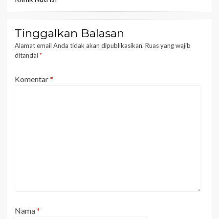
Tinggalkan Balasan
Alamat email Anda tidak akan dipublikasikan.
Ruas yang wajib
ditandai
*
Komentar
*
Nama
*