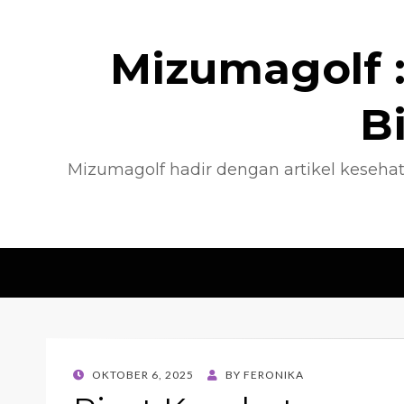
Mizumagolf :
B
Mizumagolf hadir dengan artikel kesehat
POSTED
OKTOBER 6, 2025
BY
FERONIKA
ON