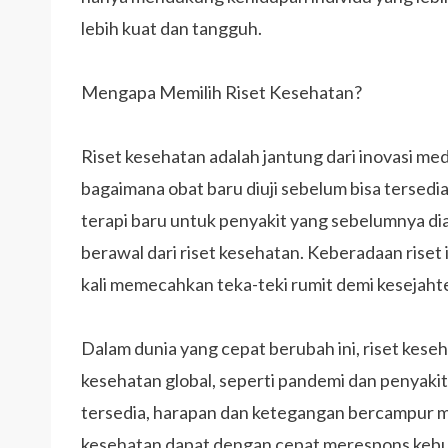
lebih kuat dan tangguh.
Mengapa Memilih Riset Kesehatan?
Riset kesehatan adalah jantung dari inovasi m
bagaimana obat baru diuji sebelum bisa tersed
terapi baru untuk penyakit yang sebelumnya d
berawal dari riset kesehatan. Keberadaan riset i
kali memecahkan teka-teki rumit demi kesejahte
Dalam dunia yang cepat berubah ini, riset ke
kesehatan global, seperti pandemi dan penyaki
tersedia, harapan dan ketegangan bercampur men
kesehatan dapat dengan cepat merespons keb