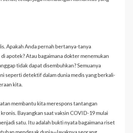
edis. Apakah Anda pernah bertanya-tanya
ia di apotek? Atau bagaimana dokter menemukan
ianggap tidak dapat disembuhkan? Semuanya
ni seperti detektif dalam dunia medis yang berkali-
raan kita.
sehatan membantu kita merespons tantangan
t kronis. Bayangkan saat vaksin COVID-19 mulai
jadi satu. Itu adalah bukti nyata bagaimana riset
utuhan mendesak dunia—layaknya seorang