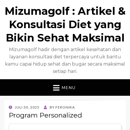
Mizumagolf : Artikel &
Konsultasi Diet yang
Bikin Sehat Maksimal
Mizumagolf hadir dengan artikel kesehatan dan
layanan konsultasi diet terpercaya untuk bantu
kamu capai hidup sehat dan bugar secara maksimal
setiap hari.
MENU
POSTED
JULI 30, 2025
BY
FERONIKA
ON
Program Personalized