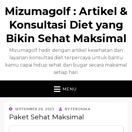
Mizumagolf : Artikel &
Konsultasi Diet yang
Bikin Sehat Maksimal
Mizumagolf hadir dengan artikel kesehatan dan
layanan konsultasi diet terpercaya untuk bantu
kamu capai hidup sehat dan bugar secara maksimal
setiap hari.
MENU
POSTED
SEPTEMBER 28, 2025
BY
FERONIKA
ON
Paket Sehat Maksimal