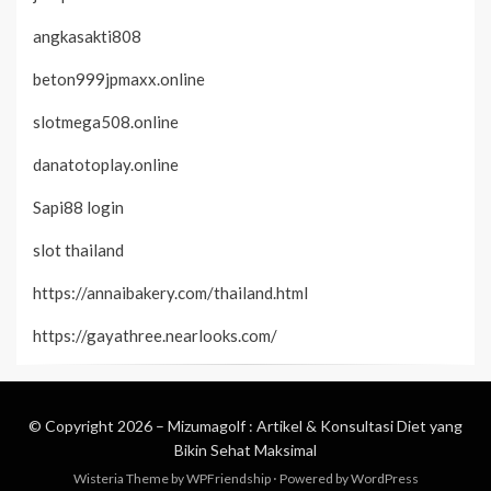
angkasakti808
beton999jpmaxx.online
slotmega508.online
danatotoplay.online
Sapi88 login
slot thailand
https://annaibakery.com/thailand.html
https://gayathree.nearlooks.com/
© Copyright 2026 –
Mizumagolf : Artikel & Konsultasi Diet yang
Bikin Sehat Maksimal
Wisteria Theme by
WPFriendship
⋅
Powered by
WordPress