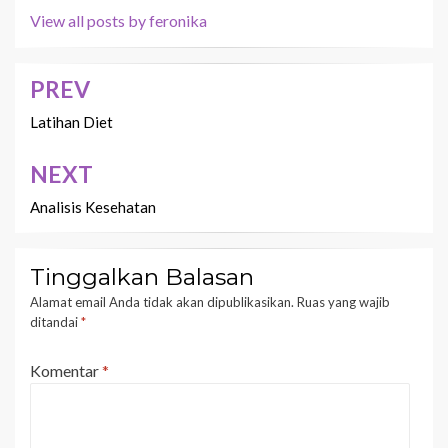
View all posts by feronika
PREV
Navigasi
pos
Latihan Diet
NEXT
Analisis Kesehatan
Tinggalkan Balasan
Alamat email Anda tidak akan dipublikasikan.
Ruas yang wajib
ditandai
*
Komentar
*