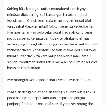
Seiring kita beranjak untuk memahami pentingnya
mindset diet, sering kali tantangan terbesar adalah
konsistensi. Konsistensi dalam menjaga mindset diet
yang sehat dapat menjadi faktor penentu keberhasilan.
Mempertahankan pola pikir positif adalah kunci agar
motivasi tetap terjaga dan tidak teralihkan oleh hasil
instan yang seringkali menunggu di media sosial. Kendala
terbesar dalam konsistensi adalah ketika motivasi awal
mulai pudar dan kita kembali pada kebiasaan lama. Di
sinilah, komitmen untuk terus memperbaiki mindset diet
harus dipertahankan.
Membangun Kebiasaan Sehat Melalui Mindset Diet
Masalah dengan diet adalah sering kali kita lebih fokus
pada hasil yang cepat, alih-alih perjalanan jangka
panjang. Padahal, konsumsi nutrisi yang seimbang dan