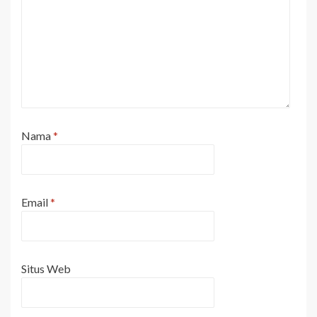
Nama
*
Email
*
Situs Web