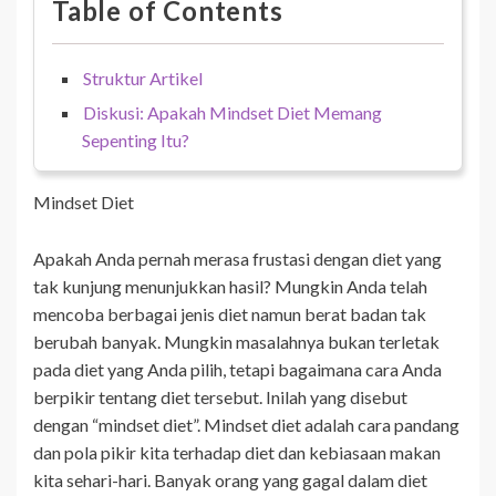
Table of Contents
Struktur Artikel
Diskusi: Apakah Mindset Diet Memang
Sepenting Itu?
Mindset Diet
Apakah Anda pernah merasa frustasi dengan diet yang
tak kunjung menunjukkan hasil? Mungkin Anda telah
mencoba berbagai jenis diet namun berat badan tak
berubah banyak. Mungkin masalahnya bukan terletak
pada diet yang Anda pilih, tetapi bagaimana cara Anda
berpikir tentang diet tersebut. Inilah yang disebut
dengan “mindset diet”. Mindset diet adalah cara pandang
dan pola pikir kita terhadap diet dan kebiasaan makan
kita sehari-hari. Banyak orang yang gagal dalam diet