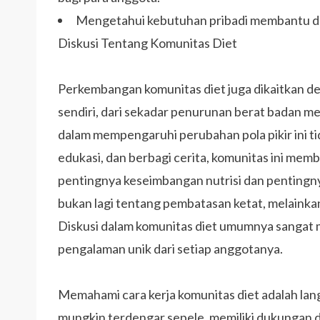
Mengetahui kebutuhan pribadi membantu dal
Diskusi Tentang Komunitas Diet
Perkembangan komunitas diet juga dikaitkan den
sendiri, dari sekadar penurunan berat badan me
dalam mempengaruhi perubahan pola pikir ini tid
edukasi, dan berbagi cerita, komunitas ini me
pentingnya keseimbangan nutrisi dan pentingn
bukan lagi tentang pembatasan ketat, melain
Diskusi dalam komunitas diet umumnya sangat 
pengalaman unik dari setiap anggotanya.
Memahami cara kerja komunitas diet adalah la
mungkin terdengar sepele, memiliki dukungan d