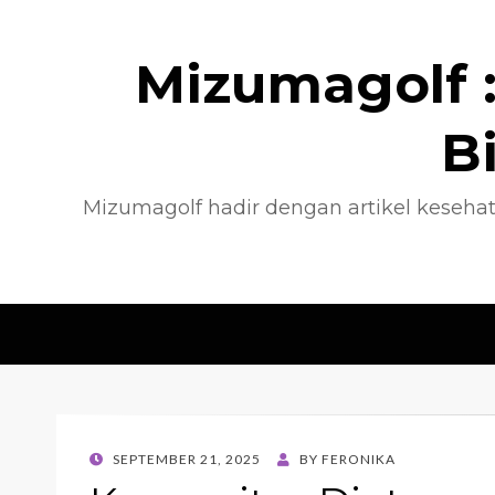
Mizumagolf :
B
Mizumagolf hadir dengan artikel kesehat
POSTED
SEPTEMBER 21, 2025
BY
FERONIKA
ON