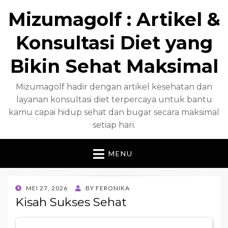
Mizumagolf : Artikel &
Konsultasi Diet yang
Bikin Sehat Maksimal
Mizumagolf hadir dengan artikel kesehatan dan
layanan konsultasi diet terpercaya untuk bantu
kamu capai hidup sehat dan bugar secara maksimal
setiap hari.
MENU
POSTED
MEI 27, 2026
BY
FERONIKA
ON
Kisah Sukses Sehat