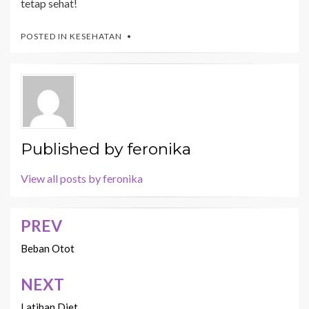
tetap sehat!
POSTED IN
KESEHATAN
Published by
feronika
View all posts by feronika
PREV
Navigasi
pos
Beban Otot
NEXT
Latihan Diet