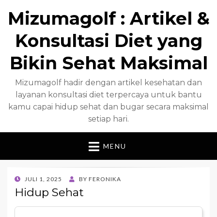
Mizumagolf : Artikel &
Konsultasi Diet yang
Bikin Sehat Maksimal
Mizumagolf hadir dengan artikel kesehatan dan
layanan konsultasi diet terpercaya untuk bantu
kamu capai hidup sehat dan bugar secara maksimal
setiap hari.
MENU
POSTED
JULI 1, 2025
BY
FERONIKA
ON
Hidup Sehat