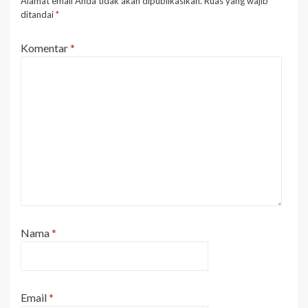
Alamat email Anda tidak akan dipublikasikan.
Ruas yang wajib
ditandai
*
Komentar
*
Nama
*
Email
*