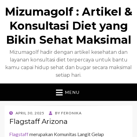
Mizumagolf : Artikel &
Konsultasi Diet yang
Bikin Sehat Maksimal
Mizumagolf hadir dengan artikel kesehatan dan
layanan konsultasi diet terpercaya untuk bantu
kamu capai hidup sehat dan bugar secara maksimal
setiap hari.
MENU
POSTED
APRIL 30, 2025
BY
FERONIKA
ON
Flagstaff Arizona
Flagstaff
merupakan Komunitas Langit Gelap