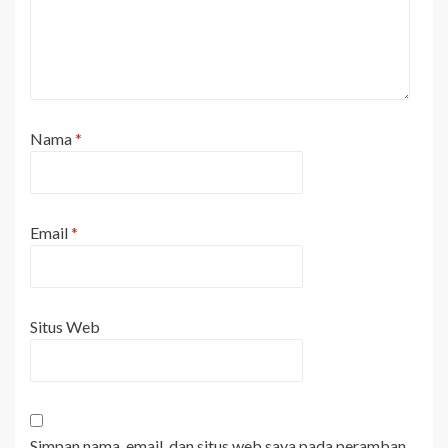
Nama
*
Email
*
Situs Web
Simpan nama, email, dan situs web saya pada peramban