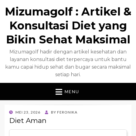
Mizumagolf : Artikel &
Konsultasi Diet yang
Bikin Sehat Maksimal
Mizumagolf hadir dengan artikel kesehatan dan
layanan konsultasi diet terpercaya untuk bantu
kamu capai hidup sehat dan bugar secara maksimal
setiap hari.
MENU
POSTED
MEI 23, 2026
BY
FERONIKA
ON
Diet Aman