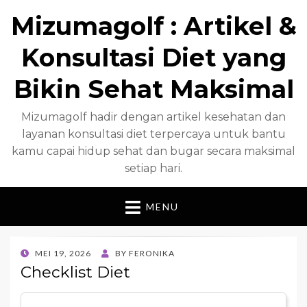
Mizumagolf : Artikel &
Konsultasi Diet yang
Bikin Sehat Maksimal
Mizumagolf hadir dengan artikel kesehatan dan
layanan konsultasi diet terpercaya untuk bantu
kamu capai hidup sehat dan bugar secara maksimal
setiap hari.
MENU
POSTED
MEI 19, 2026
BY
FERONIKA
ON
Checklist Diet