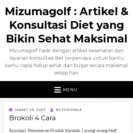
Mizumagolf : Artikel &
Konsultasi Diet yang
Bikin Sehat Maksimal
Mizumagolf hadir dengan artikel kesehatan dan
layanan konsultasi diet terpercaya untuk bantu
kamu capai hidup sehat dan bugar secara maksimal
setiap hari.
MENU
POSTED
MARET 28, 2025
BY
FERONIKA
ON
Brokoli 4 Cara
Asosiasi
Pemasaran Produk Kanada
(
orang-orang Half