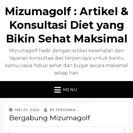
Mizumagolf : Artikel &
Konsultasi Diet yang
Bikin Sehat Maksimal
Mizumagolf hadir dengan artikel kesehatan dan
layanan konsultasi diet terpercaya untuk bantu
kamu capai hidup sehat dan bugar secara maksimal
setiap hari.
MENU
POSTED
MEI 25, 2026
BY
FERONIKA
ON
Bergabung Mizumagolf