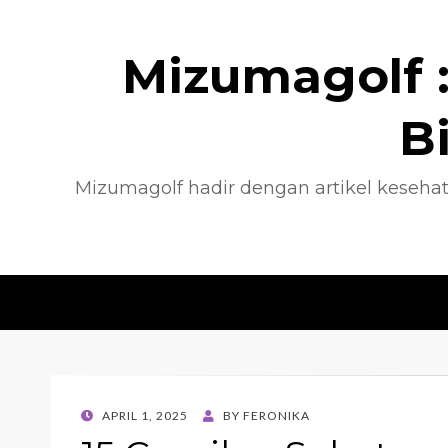
Mizumagolf :
B
Mizumagolf hadir dengan artikel kesehat
POSTED
APRIL 1, 2025
BY
FERONIKA
ON