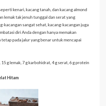
perti kenari, kacang tanah, dan kacang almond
 lemak tak jenuh tunggal dan serat yang
g-kacangan sangat sehat, kacang-kacangan juga
embatasi diri Anda dengan hanya memakan
tetap pada jalur yang benar untuk mencapai
15 g lemak, 7 g karbohidrat, 4 g serat, 6 g protein
elat Hitam