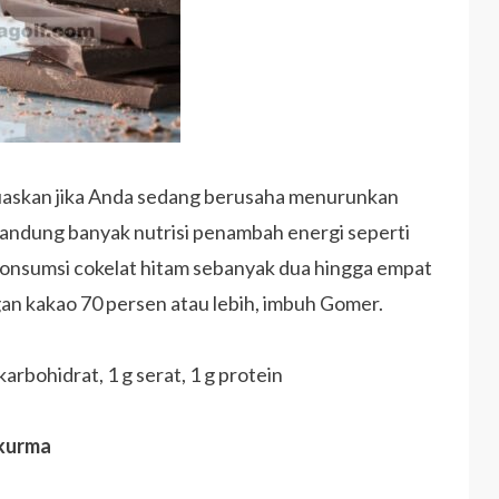
emuaskan jika Anda sedang berusaha menurunkan
gandung banyak nutrisi penambah energi seperti
 konsumsi cokelat hitam sebanyak dua hingga empat
gan kakao 70 persen atau lebih, imbuh Gomer.
 karbohidrat, 1 g serat, 1 g protein
 kurma