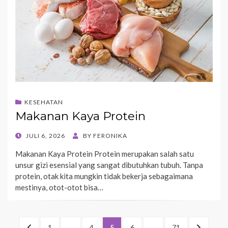
KESEHATAN
Makanan Kaya Protein
POSTED
JULI 6, 2026
BY
FERONIKA
ON
Makanan Kaya Protein Protein merupakan salah satu
unsur gizi esensial yang sangat dibutuhkan tubuh. Tanpa
protein, otak kita mungkin tidak bekerja sebagaimana
mestinya, otot-otot bisa…
Paginasi
PREVIOUS
PAGE
PAGE
PAGE
PAGE
PAGE
NEXT
1
…
4
5
6
…
71